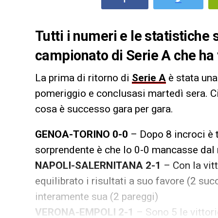
Tutti i numeri e le statistiche
campionato di Serie A che ha 
La prima di ritorno di
Serie A
è stata una
pomeriggio e conclusasi martedì sera. C
cosa è successo gara per gara.
GENOA-TORINO 0-0
– Dopo 8 incroci è t
sorprendente è che lo 0-0 mancasse dal 
NAPOLI-SALERNITANA 2-1
– Con la vitt
equilibrato i risultati a suo favore (2 su
interamente sua (2 pareggi)
VERONA-EMPOLI 2-1
– Sono 5 le vittori