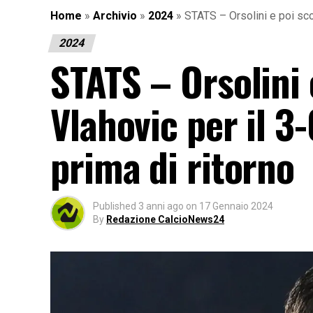
Home
»
Archivio
»
2024
»
STATS – Orsolini e poi scon
2024
STATS – Orsolini 
Vlahovic per il 3-
prima di ritorno
Published
3 anni ago
on
17 Gennaio 2024
By
Redazione CalcioNews24