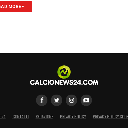
on evoluzioni della gara ogni volta diverse.
EAD MORE
nter a cancellare giusto un anno dopo – anche
pressione del pareggio del primo precedente a
turo.
era finita 1-0 aveva risolto il match Tommaso
asi perfetto: Felipe Anderson si è presentato a
condi dopo, al minuto 58.
scorso Orsolini aveva portato in vantaggio i
to da Pavoletti e Pereiro. Unica differenza,
che nel 2022-23 era statio concentrato
 mancava da un’eternità, esattamente da 18
el 2005, l’equilibrio era stato determinato da un
S 24
CONTATTI
REDAZIONE
PRIVACY POLICY
PRIVACY POLICY COOK
i Natale, tanto per capirci e misurare la