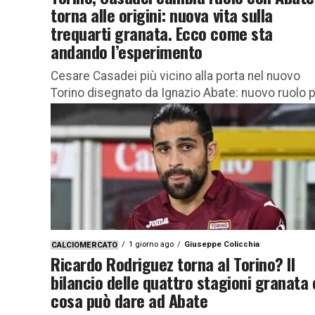
torna alle origini: nuova vita sulla
trequarti granata. Ecco come sta
andando l’esperimento
Cesare Casadei più vicino alla porta nel nuovo
Torino disegnato da Ignazio Abate: nuovo ruolo 
il centrocampista ex Inter e Chelsea Il nuovo Tor
di...
1 giorno ago
Giuseppe Colicchia
CALCIOMERCATO
Ricardo Rodriguez torna al Torino? Il
bilancio delle quattro stagioni granata 
cosa può dare ad Abate