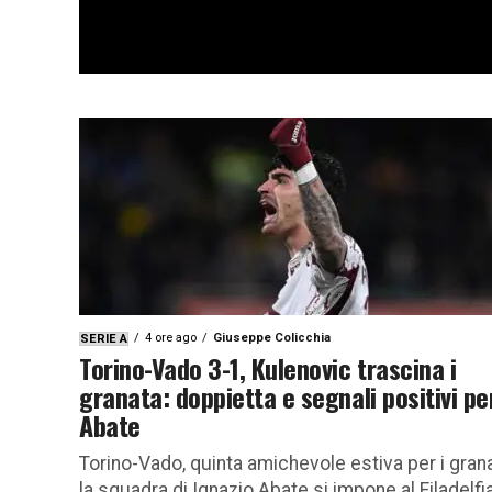
4 ore ago
Giuseppe Colicchia
SERIE A
Torino-Vado 3-1, Kulenovic trascina i
granata: doppietta e segnali positivi pe
Abate
Torino-Vado, quinta amichevole estiva per i grana
la squadra di Ignazio Abate si impone al Filadelfi