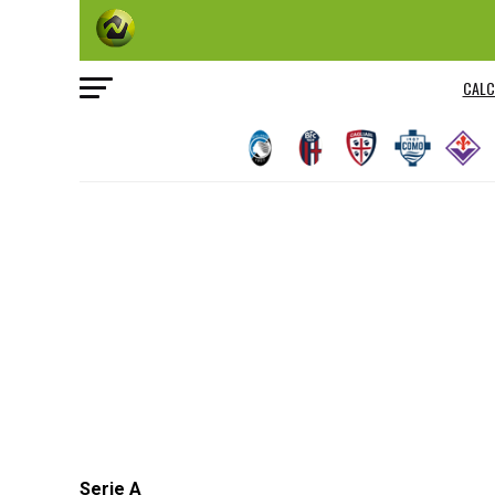
CALC
Serie A