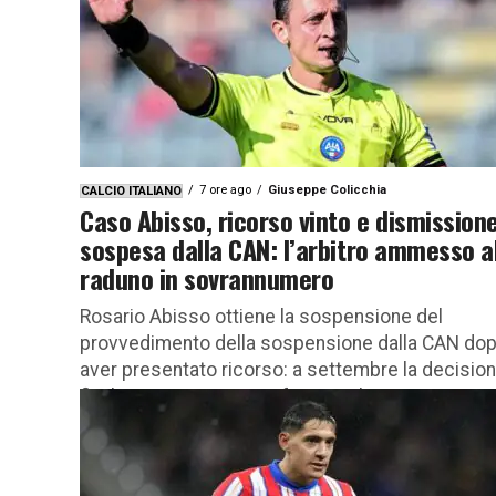
7 ore ago
Giuseppe Colicchia
CALCIO ITALIANO
Caso Abisso, ricorso vinto e dismission
sospesa dalla CAN: l’arbitro ammesso a
raduno in sovrannumero
Rosario Abisso ottiene la sospensione del
provvedimento della sospensione dalla CAN do
aver presentato ricorso: a settembre la decisio
finale Primo passaggio favorevole per Rosario
Abisso...