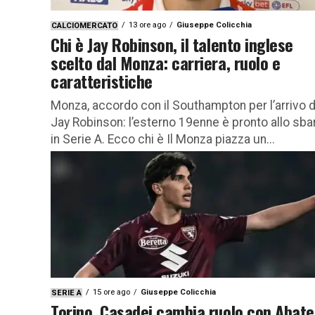
13 ore ago
Giuseppe Colicchia
CALCIOMERCATO
Chi è Jay Robinson, il talento inglese
scelto dal Monza: carriera, ruolo e
caratteristiche
Monza, accordo con il Southampton per l’arrivo d
Jay Robinson: l’esterno 19enne è pronto allo sba
in Serie A. Ecco chi è Il Monza piazza un...
15 ore ago
Giuseppe Colicchia
SERIE A
Torino, Casadei cambia ruolo con Abate