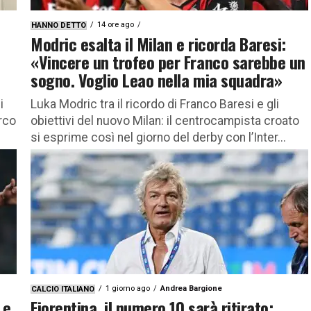
14 ore ago
HANNO DETTO
Modric esalta il Milan e ricorda Baresi:
«Vincere un trofeo per Franco sarebbe un
sogno. Voglio Leao nella mia squadra»
i
Luka Modric tra il ricordo di Franco Baresi e gli
rco
obiettivi del nuovo Milan: il centrocampista croato
si esprime così nel giorno del derby con l’Inter...
1 giorno ago
Andrea Bargione
CALCIO ITALIANO
 e
Fiorentina, il numero 10 sarà ritirato: