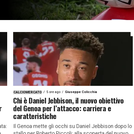
5 ore ago
Giuseppe Colicchia
CALCIOMERCATO
Chi è Daniel Jebbison, il nuovo obiettivo
r
del Genoa per l’attacco: carriera e
caratteristiche
ta:
Il Genoa mette gli occhi su Daniel Jebbison dopo lo
a
stallo per Roberto Piccoli: alla scoperta del nuovo