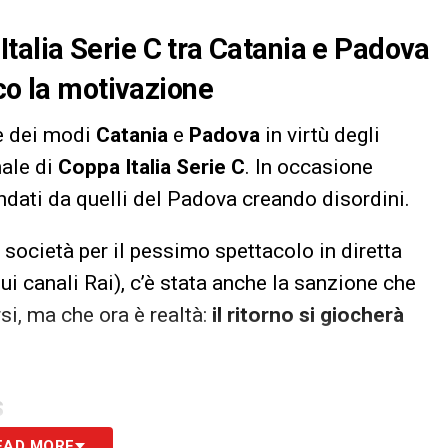
a Italia Serie C tra Catania e Padova
co la motivazione
re dei modi
Catania
e
Padova
in virtù degli
nale di
Coppa Italia Serie C
. In occasione
 andati da quelli del Padova creando disordini.
società per il pessimo spettacolo in diretta
i canali Rai), c’è stata anche la sanzione che
si, ma che ora è realtà:
il ritorno si giocherà
S
EAD MORE