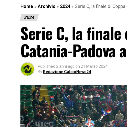
Home
»
Archivio
»
2024
»
Serie C, la finale di Coppa
2024
Serie C, la finale
Catania-Padova a
Published
2 anni ago
on
21 Marzo 2024
By
Redazione CalcioNews24