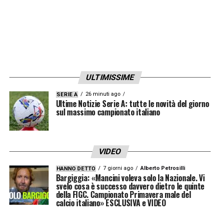
partito in leggero fuorigioco.
25′
Ancora Nzola protagonista. L’attaccante
calcia con il mancino da buona posizione ma
trova un corner. Nulla di fatto dalla
bandierina.
ULTIMISSIME
26 minuti ago
SERIE A
31′ TRAVERSA SASSUOLO –
Seconda
Ultime Notizie Serie A: tutte le novità del giorno
sul massimo campionato italiano
traversa dei neroverdi. Gran tiro dal limite di
Scamacca e palla sulla traversa a Provedel
battuto.
VIDEO
7 giorni ago
Alberto Petrosilli
HANNO DETTO
35′ GOL SPEZIA –
I padroni di casa passano
Bargiggia: «Mancini voleva solo la Nazionale. Vi
svelo cosa è successo davvero dietro le quinte
in vantaggio. Azione sulla sinistra con Reca:
della FIGC. Campionato Primavera male del
palla sul secondo palo e deviazione sotto
calcio italiano» ESCLUSIVA e VIDEO
porta di Manaj.