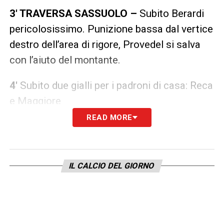
3′ TRAVERSA SASSUOLO –
Subito Berardi
pericolosissimo. Punizione bassa dal vertice
destro dell’area di rigore,
Provedel
si salva
con l’aiuto del montante.
4′
Subito due gialli per i padroni di casa: Reca
e Maggiore
READ MORE
11′ OCCASIONE SASSUOLO
– Break di
Frattesi che allarga per Defrel: l’assist del
francese è sciupato da Berardi che calcia
IL CALCIO DEL GIORNO
alle stelle dal dischetto
16′
Nzola scatta in profondità e assiste
Kovalenko che segna, ma il bomber era