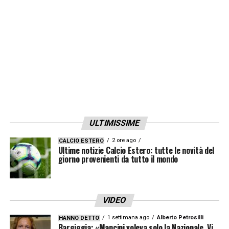
commenta Sorrentino che, dopo aver
affrontato e spesso neutralizzato i migliori
attaccanti del mondo in oltre 20 anni di
carriera, tra Italia ed Europa, ha deciso di
rituffarsi nel mondo del calcio in veste di
dirigente
».
ULTIMISSIME
LA PLAYLIST DELLE NOSTRE TOP NEWS
2 ore ago
CALCIO ESTERO
Ultime notizie Calcio Estero: tutte le novità del
giorno provenienti da tutto il mondo
VIDEO
1 settimana ago
Alberto Petrosilli
HANNO DETTO
Bargiggia: «Mancini voleva solo la Nazionale. Vi