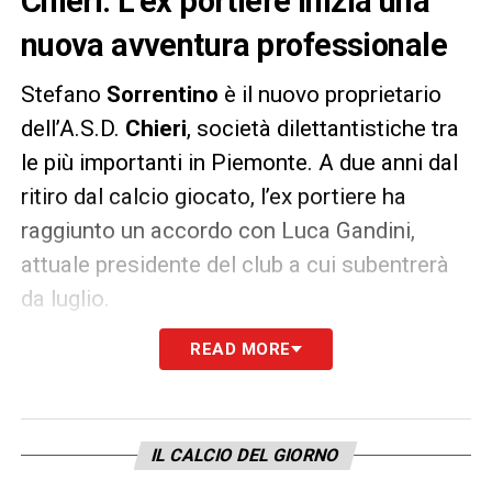
Chieri. L’ex portiere inizia una
nuova avventura professionale
Stefano
Sorrentino
è il nuovo proprietario
dell’A.S.D.
Chieri
, società dilettantistiche tra
le più importanti in Piemonte. A due anni dal
ritiro dal calcio giocato, l’ex portiere ha
raggiunto un accordo con Luca Gandini,
attuale presidente del club a cui subentrerà
da luglio.
READ MORE
Queste le sue parole: «
Sono onorato di
ricevere il testimone da Luca Gandini, che ha
reso il Chieri una società importante e
apprezzata in tutto il panorama calcistico
IL CALCIO DEL GIORNO
piemontese. Non vedo l’ora di incominciare”,