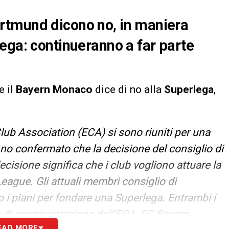
rtmund dicono no, in maniera
ega: continueranno a far parte
e il
Bayern Monaco
dice di no alla
Superlega
,
lub Association (ECA) si sono riuniti per una
no confermato che la decisione del consiglio di
cisione significa che i club vogliono attuare la
ague. Gli attuali membri consiglio di
i piani per fondare una Superlega. Entrambi i
o di amministrazione dell’ECA, FC Bayern
EAD MORE