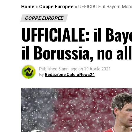
Home
»
Coppe Europee
»
UFFICIALE: il Bayern Monac
COPPE EUROPEE
UFFICIALE: il Ba
il Borussia, no a
Published
5 anni ago
on
19 Aprile 2021
By
Redazione CalcioNews24