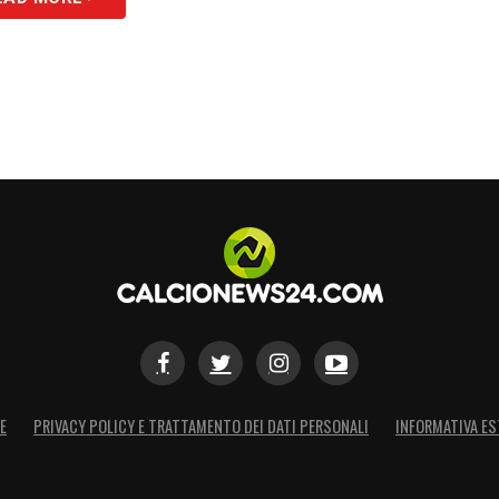
li grati per tutto il lavoro che ha fatto.
sa: credevo nel modo in cui intendeva il suo
 avuto ragione e sono riuscito a convincere il
o. Oggi posso dire che lui ci ha portato a
lui possedeva già: quello di appartenere al
llo della Premier League»
S
E
PRIVACY POLICY E TRATTAMENTO DEI DATI PERSONALI
INFORMATIVA ES