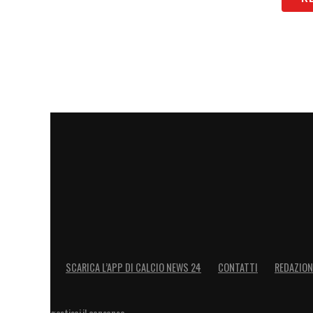
club, dalla prima squadra al
settore giovanile. Non possiamo che esserg
Quando l’ho scelto ho fatto una scommes
calcio e nell’impatto sull’intero club. Ho
consiglio di amministrazione ad assumerl
raggiungere il livello che personalmente 
miglior calcio che ci sia nel mondo, que
LA PLAYLIST DELLE NOSTRE TOP NEW
SCARICA L’APP DI CALCIO NEWS 24
CONTATTI
REDAZION