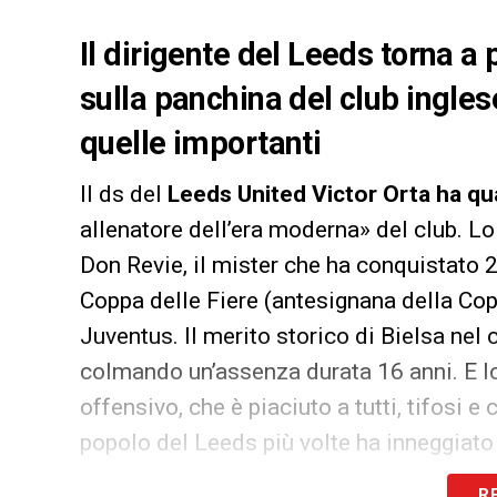
Il dirigente del Leeds torna a 
sulla panchina del club ingles
quelle importanti
Il ds del
Leeds United Victor Orta ha qua
allenatore dell’era moderna» del club. L
Don Revie, il mister che ha conquistato 2
Coppa delle Fiere (antesignana della Cop
Juventus. Il merito storico di Bielsa nel 
colmando un’assenza durata 16 anni. E l
offensivo, che è piaciuto a tutti, tifosi e c
popolo del Leeds più volte ha inneggiato
un affetto immutato. Orta ha dichiarato: 
R