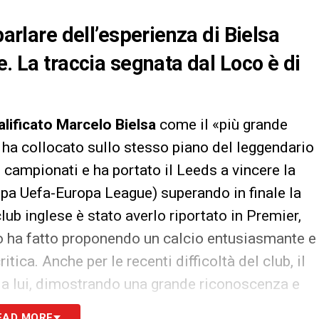
parlare dell’esperienza di Bielsa
e. La traccia segnata dal Loco è di
lificato Marcelo Bielsa
come il «più grande
o ha collocato sullo stesso piano del leggendario
 campionati e ha portato il Leeds a vincere la
pa Uefa-Europa League) superando in finale la
club inglese è stato averlo riportato in Premier,
o ha fatto proponendo un calcio entusiasmante e
ritica. Anche per le recenti difficoltà del club, il
 a lui, dimostrando una grande riconoscenza e
«Bielsa ha cambiato la storia di ogni aspetto del
EAD MORE