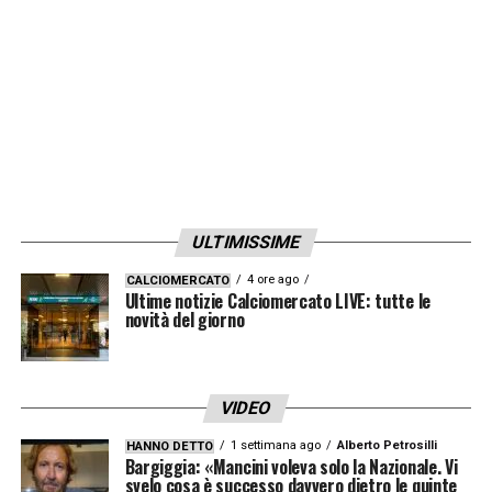
osservatrice interessata dell’evolversi della
situazione.
LA PLAYLIST DELLE NOSTRE TOP NEWS
ULTIMISSIME
4 ore ago
CALCIOMERCATO
Ultime notizie Calciomercato LIVE: tutte le
novità del giorno
VIDEO
1 settimana ago
Alberto Petrosilli
HANNO DETTO
Bargiggia: «Mancini voleva solo la Nazionale. Vi
svelo cosa è successo davvero dietro le quinte