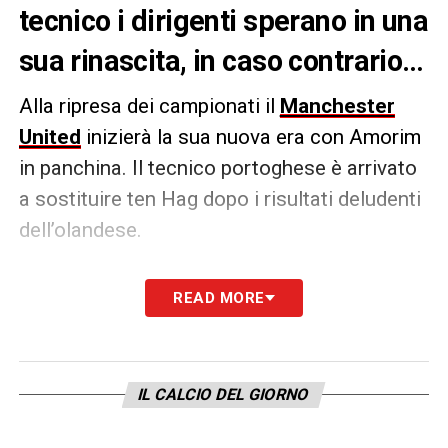
tecnico i dirigenti sperano in una
sua rinascita, in caso contrario…
Alla ripresa dei campionati il
Manchester
United
inizierà la sua nuova era con Amorim
in panchina. Il tecnico portoghese è arrivato
a sostituire ten Hag dopo i risultati deludenti
dell’olandese.
Tra i calciatori che fino ad ora hanno deluso
READ MORE
di più c’è Zirkzee: come riportato dal
quotidiano britannico
Mirror
, nel caso in cui il
nuovo mister non dovesse dare una “nuova
IL CALCIO DEL GIORNO
vita” all’ex Bologna si potrebbero aprire l
e vie
per la possibile cessione
, con la
Juve