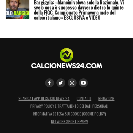
Bargiggia: «Mancini voleva solo la Nazionale. Vi
svelo cosa è successo davvero dietro le quinte
della FIGC. Campionato Primavera male del
calcio italiano» ESCLUSIVA e VIDEO
SCARICA L’APP DI CALCIO NEWS 24
CONTATTI
REDAZIONE
PRIVACY POLICY E TRATTAMENTO DEI DATI PERSONALI
INFORMATIVA ESTESA SUI COOKIE (COOKIE POLICY)
NETWORK SPORT REVIEW