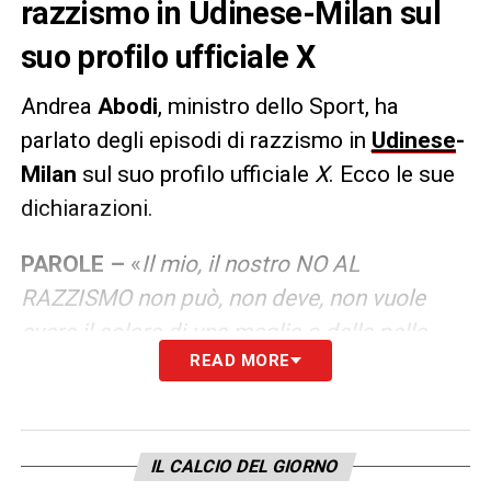
razzismo in Udinese-Milan sul
suo profilo ufficiale X
Andrea
Abodi
, ministro dello Sport, ha
parlato degli episodi di razzismo in
Udinese
-
Milan
sul suo profilo ufficiale
X
. Ecco le sue
dichiarazioni.
PAROLE –
«
Il mio, il nostro NO AL
RAZZISMO non può, non deve, non vuole
avere il colore di una maglia o della pelle,
READ MORE
non riguarda una religione o un popolo o una
città: vale sempre e ovunque! Come il
RISPETTO: sempre e ovunque! E chi sbaglia
ne deve rispondere. Le nostre scuse a Mike
IL CALCIO DEL GIORNO