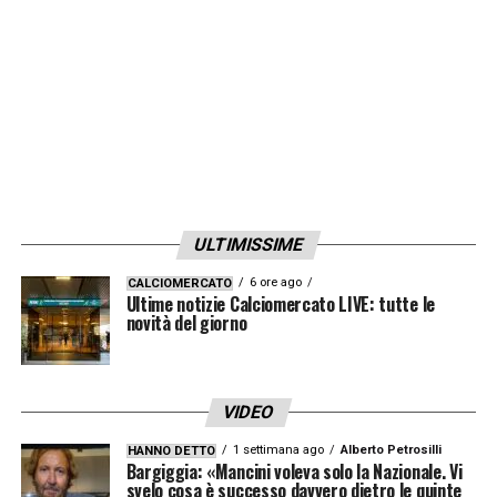
bavaresi giocheranno il recupero di
campionato contro l’Union Berlino
e con
una vittoria il ritardo sulla capolista andrebbe
al massimo a +4, con le stesse partite
giocate, lasciando così agli avversari
due
match point
per poter rimanere in testa.
Che
sia l’anno della detronizzazione per il
ULTIMISSIME
Bayern?
6 ore ago
CALCIOMERCATO
Ultime notizie Calciomercato LIVE: tutte le
novità del giorno
LA PLAYLIST DELLE NOSTRE TOP NEWS
VIDEO
1 settimana ago
Alberto Petrosilli
HANNO DETTO
Bargiggia: «Mancini voleva solo la Nazionale. Vi
svelo cosa è successo davvero dietro le quinte