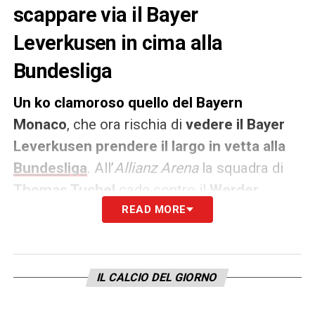
scappare via il Bayer
Leverkusen in cima alla
Bundesliga
Un ko clamoroso quello del Bayern
Monaco
, che ora rischia di
vedere il Bayer
Leverkusen prendere il largo in vetta alla
Bundesliga
. All’
Allianz Arena
la squadra di
Thomas Tuchel
cade contro il
Werder
Brema
. Ai
Werderaner
READ MORE
basta una rete di
Weiser
nella ripresa per trovare la vittoria.
Ora la classifica comincia a preoccupare: le
IL CALCIO DEL GIORNO
Aspirine
di Xabi Alonso sono a 48 punti, +7
rispetto ai campioni in carica.
Mercoledì i