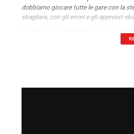
dobbiamo giocare tutte le gare con la st
sbagliare, con gli errori e gli approcci 
CONTINUA A LEGGERE SU CAGLIARIN
R
LA PLAYLIST DELLE NOSTRE TOP NEW