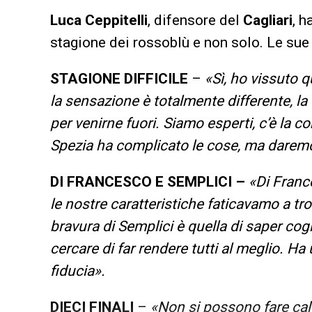
Luca Ceppitelli
, difensore del
Cagliari
, h
stagione dei rossoblù e non solo. Le sue 
STAGIONE DIFFICILE
–
«Sì, ho vissuto 
la sensazione è totalmente differente, l
per venirne fuori. Siamo esperti, c’è la co
Spezia ha complicato le cose, ma daremo
DI FRANCESCO E SEMPLICI –
«Di Franc
le nostre caratteristiche faticavamo a tr
bravura di Semplici è quella di saper cogl
cercare di far rendere tutti al meglio. H
fiducia».
DIECI FINALI
–
«Non si possono fare calc