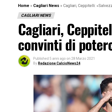
Home
»
Cagliari News
»
Cagliari, Ceppitelli: «Salve
CAGLIARI NEWS
Cagliari, Ceppite
convinti di poter
Published
5 anni ago
on
28 Marzo 2021
By
Redazione CalcioNews24