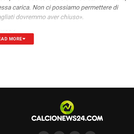
essa carica. Non ci possiamo permettere di
sbagliati dovremmo aver chiuso».
EWS24
EAD MORE
S