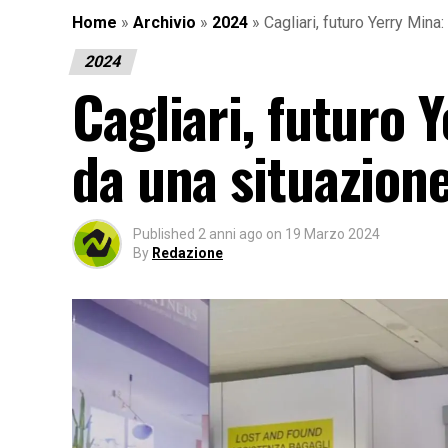
Home
»
Archivio
»
2024
»
Cagliari, futuro Yerry Mina
2024
Cagliari, futuro 
da una situazion
Published
2 anni ago
on
19 Marzo 2024
By
Redazione