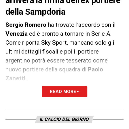
arriverà la firma dell’ex portiere
della Sampdoria
Sergio Romero
ha trovato l’accordo con il
Venezia
ed è pronto a tornare in Serie A.
Come riporta Sky Sport, mancano solo gli
ultimi dettagli fiscali e poi il portiere
argentino potrà essere tesserato come
nuovo portiere della squadra di
Paolo
Zanetti
.
READ MORE
Oggi svolgerà le visite mediche di rito,
mentre domani arriverà la firma sul contratto.
LA PLAYLIST DELLE NOSTRE TOP NEWS
IL CALCIO DEL GIORNO