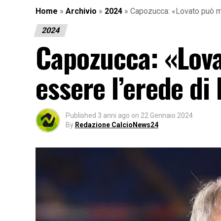
Home
»
Archivio
»
2024
»
Capozucca: «Lovato può mi
2024
Capozucca: «Lova
essere l’erede di
Published
3 anni ago
on
22 Gennaio 2024
By
Redazione CalcioNews24