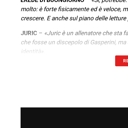
EREDE DI BUONGIORNO
–
«Sì, potrebbe
molto: è forte fisicamente ed è veloce, 
crescere. E anche sul piano delle letture
JURIC
–
«Juric è un allenatore che sta fa
che fosse un discepolo di Gasperini, ma J
identità».
R
BELLANOVA
–
«Noi lo acquistammo dal 
stato in prestito al Pescara. Inizialmente
contro la Roma, fece bene e da quel momen
volle prendere l’Inter».
CAGLIARI-TORINO, GIULINI VS CAIRO
sono molto vicini alla propria squadra, m
l’affetto che ha per la squadra e per la c