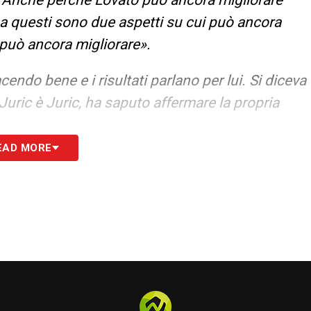
. Anche perché Lovato può ancora migliorare
ma questi sono due aspetti su cui può ancora
 può ancora migliorare».
cendo bene e i risultati parlano per lui. Si diceva
uric è Juric, ha saputo affermare la propria
EAD MORE
Bordeaux, anche se nella stagione prima era
 non giocava, poi Mazzarri lo schierò titolare
to fu il titolare sulla destra. A fine anno lo
–
«In realtà sono due presidenti diversi. Entrambi
a Giulini diciamo che è più pressante, anche per
ittà. Entrambi sono presidenti che stimo».