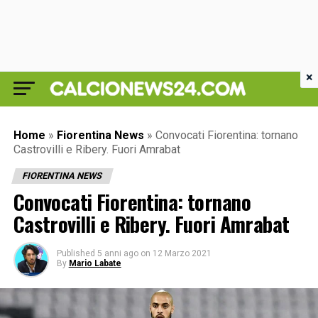
×
Home
»
Fiorentina News
»
Convocati Fiorentina: tornano
Castrovilli e Ribery. Fuori Amrabat
FIORENTINA NEWS
Convocati Fiorentina: tornano
Castrovilli e Ribery. Fuori Amrabat
Published
5 anni ago
on
12 Marzo 2021
By
Mario Labate