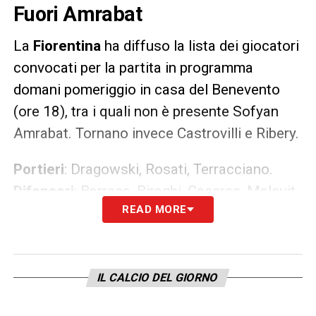
Fuori Amrabat
La
Fiorentina
ha diffuso la lista dei giocatori
convocati per la partita in programma
domani pomeriggio in casa del Benevento
(ore 18), tra i quali non è presente Sofyan
Amrabat. Tornano invece Castrovilli e Ribery.
Portieri
: Dragowski, Rosati, Terracciano.
Difensori
: Barreca, Biraghi, Caceres, Malcuit,
READ MORE
Milenkovic, Martinez Quarta, Olivera,
Pezzella, Venuti.
Centrocampisti
: Bonaventura, Callejon,
Castrovilli, Eysseric, Pulgar, Valero.
IL CALCIO DEL GIORNO
Attaccanti
: Kouame, Montiel, Ribery,