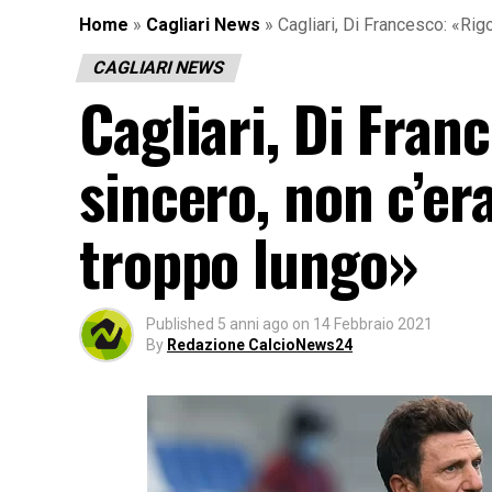
Home
»
Cagliari News
»
Cagliari, Di Francesco: «Ri
CAGLIARI NEWS
Cagliari, Di Fran
sincero, non c’e
troppo lungo»
Published
5 anni ago
on
14 Febbraio 2021
By
Redazione CalcioNews24