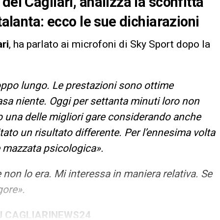
del Cagliari, analizza la sconfitta
talanta: ecco le sue dichiarazioni
ari
, ha parlato ai microfoni di Sky Sport dopo la
oppo lungo. Le prestazioni sono ottime
sa niente. Oggi per settanta minuti loro non
to una delle migliori gare considerando anche
itato un risultato differente. Per l’ennesima volta
e mazzata psicologica».
 non lo era. Mi interessa in maniera relativa. Se
gore».
SU CAGLIARINEWS24