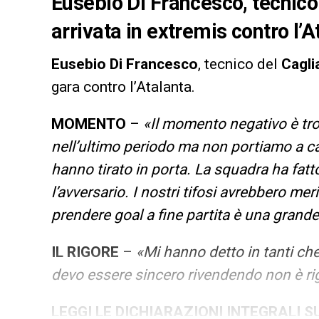
Eusebio Di Francesco, tecnico 
arrivata in extremis contro l’A
Eusebio Di Francesco
, tecnico del
Cagli
gara contro l’Atalanta.
MOMENTO
–
«Il momento negativo è tr
nell’ultimo periodo ma non portiamo a ca
hanno tirato in porta. La squadra ha fat
l’avversario. I nostri tifosi avrebbero mer
prendere goal a fine partita è una grand
IL RIGORE
–
«Mi hanno detto in tanti che
devo essere sincero rivendendo non è ri
LEGGI LE DICHIARAZIONI INTEGRALI 