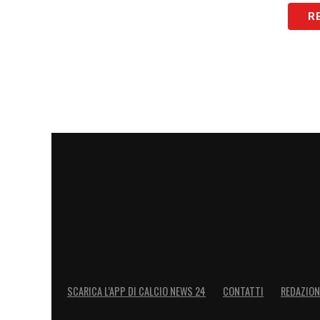
R
LA PLAYLIST DELLE NOSTRE TOP NEW
SCARICA L’APP DI CALCIO NEWS 24
CONTATTI
REDAZION