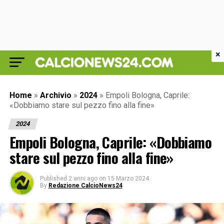
×
Home
»
Archivio
»
2024
»
Empoli Bologna, Caprile:
«Dobbiamo stare sul pezzo fino alla fine»
2024
Empoli Bologna, Caprile: «Dobbiamo
stare sul pezzo fino alla fine»
Published
2 anni ago
on
15 Marzo 2024
By
Redazione CalcioNews24