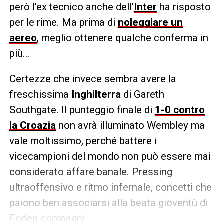
però l’ex tecnico anche dell’
Inter
ha risposto
per le rime. Ma prima di
noleggiare un
aereo
, meglio ottenere qualche conferma in
più…
Certezze che invece sembra avere la
freschissima
Inghilterra
di Gareth
Southgate. Il punteggio finale di
1-0 contro
la Croazia
non avrà illuminato Wembley ma
vale moltissimo, perché battere i
vicecampioni del mondo non può essere mai
considerato affare banale. Pressing
ultraoffensivo e ritmo infernale, concetti che
paiono ben associarsi alla beata gioventù di
Foden compagni.