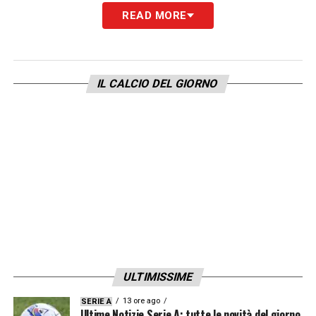
READ MORE
Già, perché il coach inglese ha dimostrato
coraggio da leone nelle convocazioni e nelle
scelte, dando fiducia a parecchi giocatori
IL CALCIO DEL GIORNO
“sconosciuti” a livello internazionale e a
talenti in erba. Da Mings a Phillips, da Rice a
Grealish, da Saka al quasi maggiorenne
Bellingham, diventato il più giovane della
storia a giocare negli Europei
. De Boer e
Southgate, due modi diversi di “rompere” con
il passato. Olanda e Inghilterra, due esempi di
calcio moderno. Ma basterà quando il gioco
si farà più duro?
ULTIMISSIME
13 ore ago
SERIE A
LA PLAYLIST DELLE NOSTRE TOP NEWS
Ultime Notizie Serie A: tutte le novità del giorno