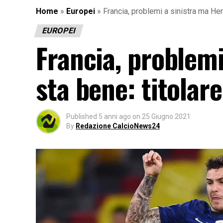
Home
»
Europei
»
Francia, problemi a sinistra ma He
EUROPEI
Francia, problem
sta bene: titolar
Published
5 anni ago
on
25 Giugno 2021
By
Redazione CalcioNews24