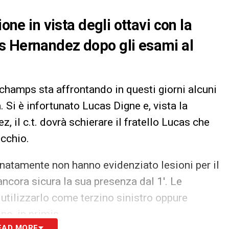
one in vista degli ottavi con la
s Hernandez dopo gli esami al
champs sta affrontando in questi giorni alcuni
. Si è infortunato Lucas Digne e, vista la
il c.t. dovrà schierare il fratello Lucas che
occhio.
unatamente non hanno evidenziato lesioni per il
cora sicura la sua presenza dal 1′. Le
 utilizzarlo come terzino sinistro oppure
no, in primis.
EAD MORE