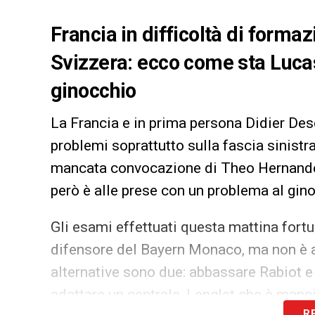
Francia in difficoltà di formazi
Svizzera: ecco come sta Luca
ginocchio
La Francia e in prima persona Didier Des
problemi soprattutto sulla fascia sinistra
mancata convocazione di Theo Hernandez, 
però è alle prese con un problema al gin
Gli esami effettuati questa mattina fort
difensore del Bayern Monaco, ma non è an
alternative sono due: abbassare Rabiot e
adattare un centrale, Lenglet che è manci
R