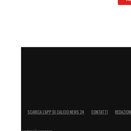
LA PLAYLIST DELLE NOSTRE TOP NEW
SCARICA L’APP DI CALCIO NEWS 24
CONTATTI
REDAZION