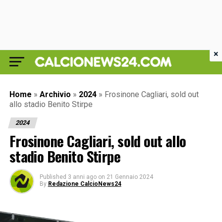
×
Home
»
Archivio
»
2024
»
Frosinone Cagliari, sold out
allo stadio Benito Stirpe
2024
Frosinone Cagliari, sold out allo
stadio Benito Stirpe
Published
3 anni ago
on
21 Gennaio 2024
By
Redazione CalcioNews24