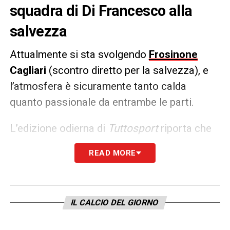
squadra di Di Francesco alla
salvezza
Attualmente si sta svolgendo
Frosinone
Cagliari
(scontro diretto per la salvezza), e
l’atmosfera è sicuramente tanto calda
quanto passionale da entrambe le parti.
L’edizione odierna di
Tuttosport
riporta che
ci saranno i numeri del
sold out allo stadio
READ MORE
Benito Stirpe
, i quale sarà pieno in tutti i
suoi circa 16.000 posti. Ci sarà una grande
spinta per la formazione ciociara nel match
IL CALCIO DEL GIORNO
contro i rossoblù di capitan Leonardo
Pavoletti!