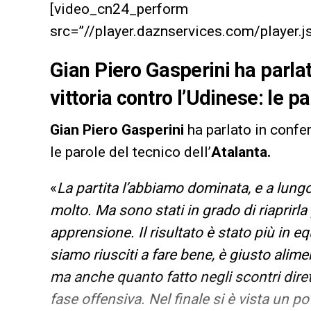
[video_cn24_perform
src=”//player.daznservices.com/playe
Gian Piero Gasperini ha parla
vittoria contro l’Udinese: le p
Gian Piero Gasperini
ha parlato in confe
le parole del tecnico dell’
Atalanta.
«
La partita l’abbiamo dominata, e a lungo
molto. Ma sono stati in grado di riaprirl
apprensione. Il risultato è stato più in e
siamo riusciti a fare bene, è giusto alime
ma anche quanto fatto negli scontri diret
fase offensiva. Nel finale si è vista un 