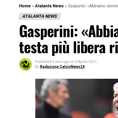
Home
»
Atalanta News
»
Gasperini: «Abbiamo dominat
ATALANTA NEWS
Gasperini: «Abbi
testa più libera 
Published
5 anni ago
on
4 Aprile 2021
By
Redazione CalcioNews24