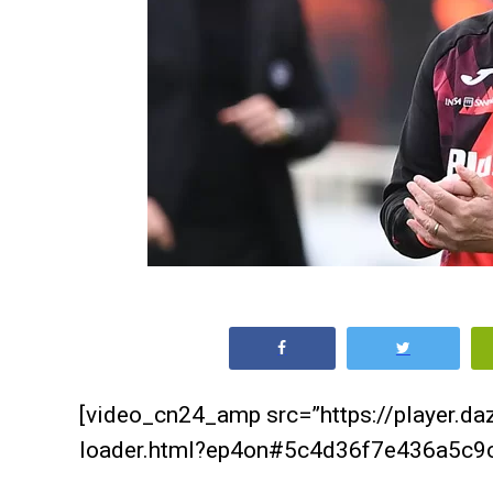
[video_cn24_amp src=”https://player.d
loader.html?ep4on#5c4d36f7e436a5c9c