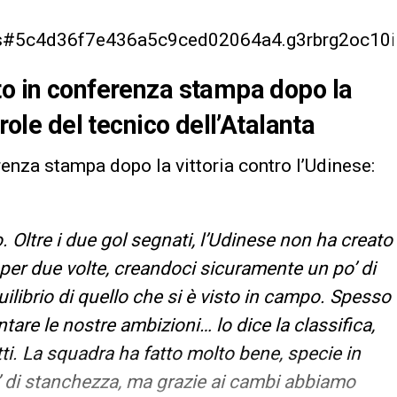
r.js#5c4d36f7e436a5c9ced02064a4.g3rbrg2oc10i
to in conferenza stampa dopo la
arole del tecnico dell’Atalanta
renza stampa dopo la vittoria contro l’Udinese:
. Oltre i due gol segnati, l’Udinese non ha creato
a per due volte, creandoci sicuramente un po’ di
quilibrio di quello che si è visto in campo. Spesso
ntare le nostre ambizioni… lo dice la classifica,
ti. La squadra ha fatto molto bene, specie in
po’ di stanchezza, ma grazie ai cambi abbiamo