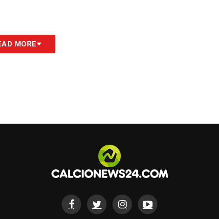
S
EAD MORE