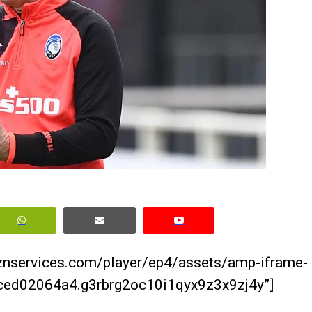
aznservices.com/player/ep4/assets/amp-iframe-
ed02064a4.g3rbrg2oc10i1qyx9z3x9zj4y”]