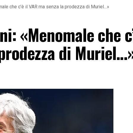
male che c’è il VAR ma senza la prodezza di Muriel…»
ni: «Menomale che c’
prodezza di Muriel…