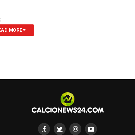
S
EAD MORE