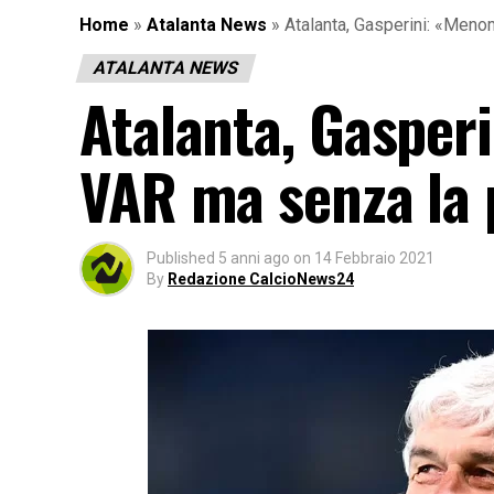
Home
»
Atalanta News
»
Atalanta, Gasperini: «Meno
ATALANTA NEWS
Atalanta, Gasperi
VAR ma senza la 
Published
5 anni ago
on
14 Febbraio 2021
By
Redazione CalcioNews24