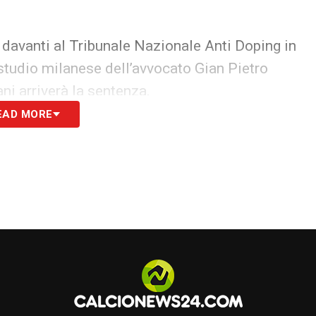
o davanti al Tribunale Nazionale Anti Doping in
 studio milanese dell’avvocato Gian Pietro
ni arriverà la sentenza.
EAD MORE
S