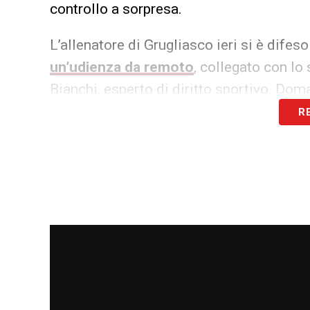
controllo a sorpresa.
L’allenatore di Grugliasco ieri si è difes
un’udienza da remoto
, collegato con lo
Bianchi, esperto di diritto sportivo. Doma
R
LA PLAYLIST DELLE NOSTRE TOP NEW