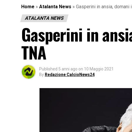
Home
»
Atalanta News
»
Gasperini in ansia, domani 
ATALANTA NEWS
Gasperini in ansi
TNA
Published
5 anni ago
on
10 Maggio 2021
By
Redazione CalcioNews24