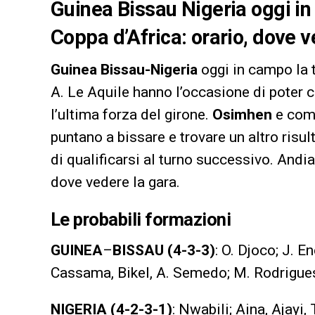
Guinea Bissau Nigeria oggi in
Coppa d’Africa: orario, dove v
Guinea Bissau-Nigeria
oggi in campo la 
A. Le Aquile hanno l’occasione di poter 
l’ultima forza del girone.
Osimhen
e comp
puntano a bissare e trovare un altro ris
di qualificarsi al turno successivo. Andia
dove vedere la gara.
Le probabili formazioni
GUINEA
–
BISSAU
(4-3-3)
: O. Djoco; J. E
Cassama, Bikel, A. Semedo; M. Rodrigues
NIGERIA
(4-2-3-1)
: Nwabili; Aina, Ajayi