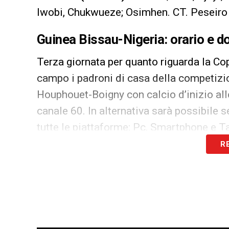
Iwobi, Chukwueze; Osimhen. CT. Peseiro
Guinea Bissau-Nigeria: orario e d
Terza giornata per quanto riguarda la Co
campo i padroni di casa della competizio
Houphouet-Boigny con calcio d’inizio alle 
canale 60. In alternativa sarà possibile s
tutte le piattaforme: Pc, Smartphone e Ta
R
LA PLAYLIST DELLE NOSTRE TOP NEW