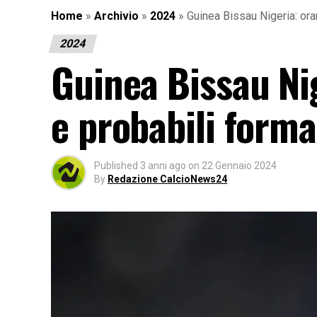
Home
»
Archivio
»
2024
»
Guinea Bissau Nigeria: ora
2024
Guinea Bissau Nig
e probabili forma
Published
3 anni ago
on
22 Gennaio 2024
By
Redazione CalcioNews24