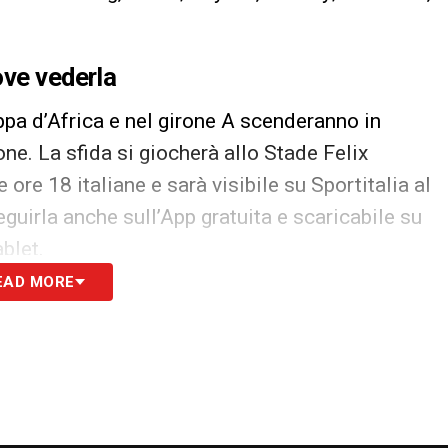
ove vederla
ppa d’Africa e nel girone A scenderanno in
ne. La sfida si giocherà allo Stade Felix
ore 18 italiane e sarà visibile su Sportitalia al
eguirla anche sull’App gratuita e scaricabile su
blet.
EAD MORE
S