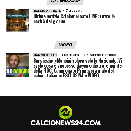
ULTIMISSIME
LA PLAYLIST DELLE NOSTRE TOP NEWS
7 ore ago
CALCIOMERCATO
Ultime notizie Calciomercato LIVE: tutte le
novità del giorno
VIDEO
1 settimana ago
Alberto Petrosilli
HANNO DETTO
Bargiggia: «Mancini voleva solo la Nazionale. Vi
svelo cosa è successo davvero dietro le quinte
della FIGC. Campionato Primavera male del
calcio italiano» ESCLUSIVA e VIDEO