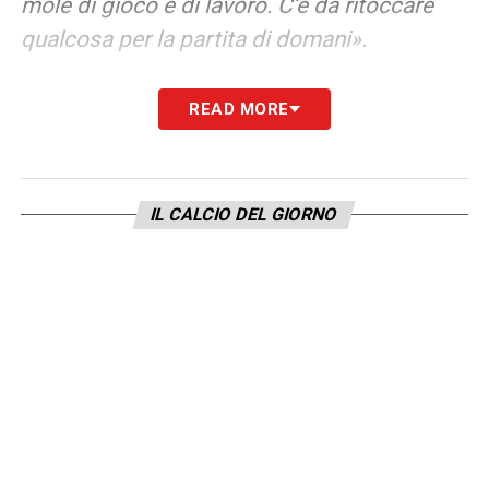
mole di gioco e di lavoro. C’è da ritoccare
qualcosa per la partita di domani».
CONTINUA SU LAZIO NEWS 24
READ MORE
LA PLAYLIST DELLE NOSTRE TOP NEWS
IL CALCIO DEL GIORNO