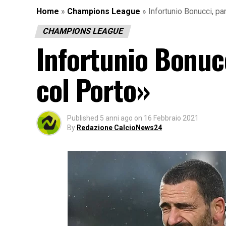
Home
»
Champions League
»
Infortunio Bonucci, par
CHAMPIONS LEAGUE
Infortunio Bonucc
col Porto»
Published
5 anni ago
on
16 Febbraio 2021
By
Redazione CalcioNews24