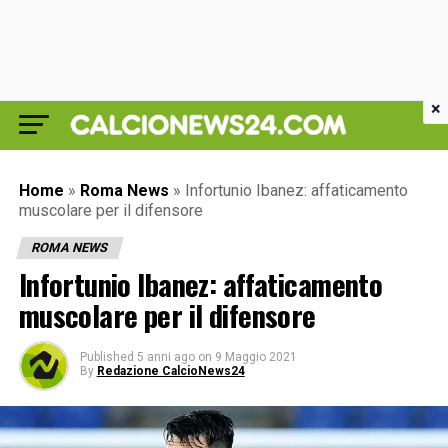
×
Home
»
Roma News
»
Infortunio Ibanez: affaticamento
muscolare per il difensore
ROMA NEWS
Infortunio Ibanez: affaticamento
muscolare per il difensore
Published
5 anni ago
on
9 Maggio 2021
By
Redazione CalcioNews24