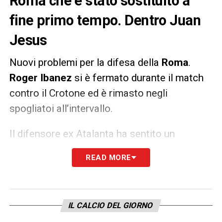
Roma che è stato sostituito a
fine primo tempo. Dentro Juan
Jesus
Nuovi problemi per la difesa della
Roma
.
Roger Ibanez
si è fermato durante il match
contro il Crotone ed è rimasto negli
spogliatoi all’intervallo.
Il difensore ex Atalanta ha sentito un
affaticamento muscolare e per sicurezza
READ MORE
non è stato rischiato nella ripresa del match
dell’Olimpico. Al suo posto è entrato
Juan
Jesus.
IL CALCIO DEL GIORNO