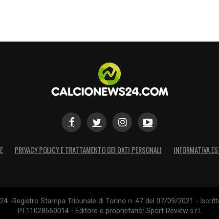
E
PRIVACY POLICY E TRATTAMENTO DEI DATI PERSONALI
INFORMATIVA ES
4 -Registro Stampa Tribunale di Torino n. 47 del 07/09/2021 - Iscritt
P.I.11028660014 - Editore e proprietario: Sport Review s.r.l.