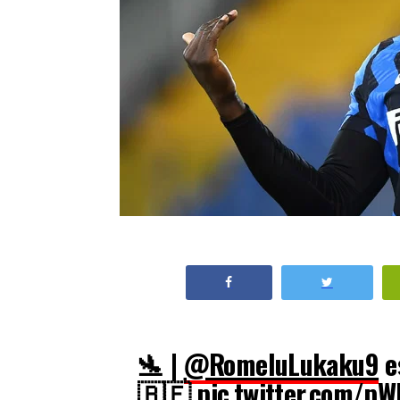
🛬 |
@RomeluLukaku9
es
🇧🇪
pic.twitter.com/p