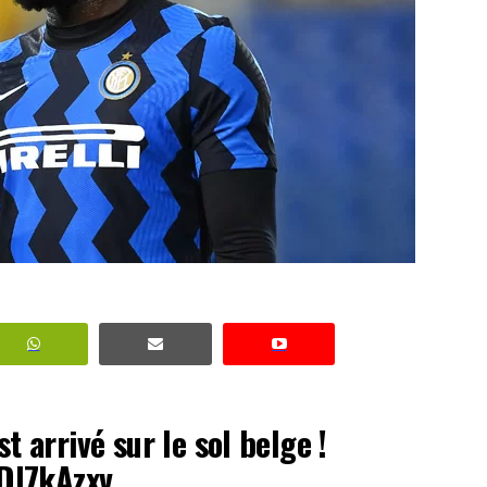
t arrivé sur le sol belge !
WDl7kAzxv