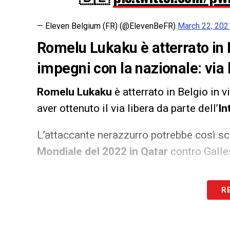
— Eleven Belgium (FR) (@ElevenBeFR)
March 22, 202
Romelu Lukaku è atterrato in B
impegni con la nazionale: via 
Romelu Lukaku
è atterrato in Belgio in 
aver ottenuto il via libera da parte dell’
In
L’attaccante nerazzurro potrebbe così s
Mondiale del 2022 in Qatar
contro Galle
LA PLAYLIST DELLE NOSTRE TOP NEW
R