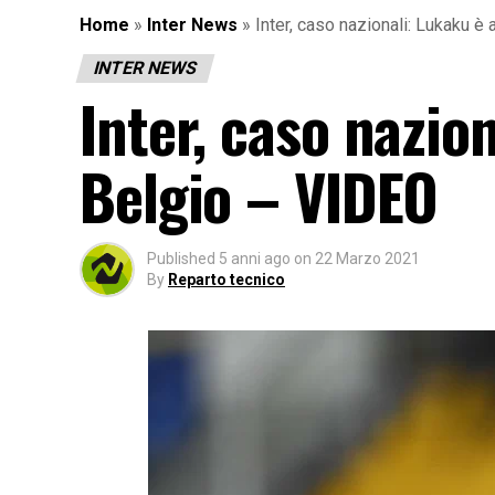
Home
»
Inter News
»
Inter, caso nazionali: Lukaku è 
INTER NEWS
Inter, caso nazio
Belgio – VIDEO
Published
5 anni ago
on
22 Marzo 2021
By
Reparto tecnico