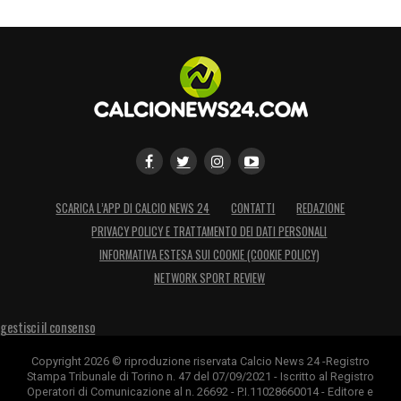
SCARICA L’APP DI CALCIO NEWS 24
CONTATTI
REDAZIONE
PRIVACY POLICY E TRATTAMENTO DEI DATI PERSONALI
INFORMATIVA ESTESA SUI COOKIE (COOKIE POLICY)
NETWORK SPORT REVIEW
gestisci il consenso
Copyright 2026 © riproduzione riservata Calcio News 24 -Registro
Stampa Tribunale di Torino n. 47 del 07/09/2021 - Iscritto al Registro
Operatori di Comunicazione al n. 26692 - P.I.11028660014 - Editore e