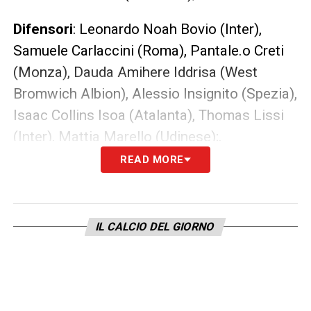
Difensori
: Leonardo Noah Bovio (Inter),
Samuele Carlaccini (Roma), Pantale.o Creti
(Monza), Dauda Amihere Iddrisa (West
Bromwich Albion), Alessio Insignito (Spezia),
Isaac Collins Isoa (Atalanta), Thomas Lissi
(Inter), Mattia Marello (Udinese);.
READ MORE
Centrocampisti
: Cristian Acatullo
(Sassuolo), Christian Comotto (Milan),
Vincenzo Damiano (Atalanta), Kevin Vitale
IL CALCIO DEL GIORNO
Moressa (Inter), Matteo Oliveira Papaccioli
(Como), Vincenzo Prisco (Napoli), Federico
Steffanoni (Atalanta), Marco Tiozzo Pagio
(Juventus);