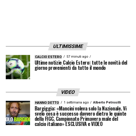
Attaccanti
: Danilo Busiello (Empoli), Thomas
Campaniello (Empoli), Samuele Inácio
(Borussia Dortmund), Simone Lontani
(Milan).
ULTIMISSIME
Orario e dove vederla in tv
57 minuti ago
CALCIO ESTERO
Ultime notizie Calcio Estero: tutte le novità del
giorno provenienti da tutto il mondo
Italia-Portogallo U17
si gioca alle ore 20 di
martedì 3 settembre per per il Torneo
Internazionale Primavera Città di Trieste.
VIDEO
Verrà trasmessa in esclusiva in streaming
1 settimana ago
Alberto Petrosilli
HANNO DETTO
gratuito per tutti sulla piattaforma Vivo
Bargiggia: «Mancini voleva solo la Nazionale. Vi
svelo cosa è successo davvero dietro le quinte
Azzurro TV.
della FIGC. Campionato Primavera male del
calcio italiano» ESCLUSIVA e VIDEO
LA PLAYLIST DELLE NOSTRE TOP NEWS