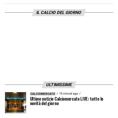
Invece, ecco arrivare
il rinnovo del sodalizio
IL CALCIO DEL GIORNO
tra Italiano e lo Spezia
. Forse un po’ a
sorpresa, certamente scelta romantica e
coraggiosa dopo aver confezionato due
autentiche imprese.
Una decisione da apprezzare, ovviamente,
ma che potrebbe in realtà anche rivelarsi un
pericoloso boomerang. L’ambizione della
famiglia
Platek
sarà sufficiente per rendere il
ULTIMISSIME
club ligure ancor più competitivo oppure il
coach italo-tedesco sarà obbligato
15 minuti ago
CALCIOMERCATO
Ultime notizie Calciomercato LIVE: tutte le
nuovamente a superarsi? Perché va bene
novità del giorno
essere bravi, ma per i miracoli c’è da