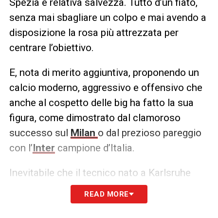
Spezia e relativa salvezza. Tutto d’un fiato,
senza mai sbagliare un colpo e mai avendo a
disposizione la rosa più attrezzata per
centrare l’obiettivo.
E, nota di merito aggiuntiva, proponendo un
calcio moderno, aggressivo e offensivo che
anche al cospetto delle big ha fatto la sua
figura, come dimostrato dal clamoroso
successo sul
Milan
o dal prezioso pareggio
con l’
Inter
campione d’Italia.
Inevitabile che il tecnico nato a Karlsruhe
finisse sul taccuino di numerosi club. Dal
READ MORE
Sassuolo
al
Verona
passando per la
Lazio
,
tutto sembrava presagire un salto di qualità.