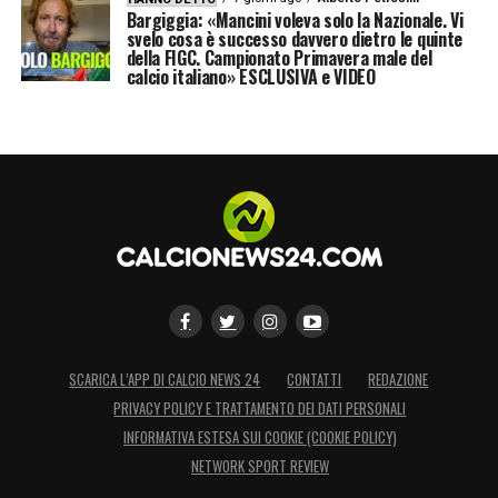
Bargiggia: «Mancini voleva solo la Nazionale. Vi
svelo cosa è successo davvero dietro le quinte
della FIGC. Campionato Primavera male del
calcio italiano» ESCLUSIVA e VIDEO
SCARICA L’APP DI CALCIO NEWS 24
CONTATTI
REDAZIONE
PRIVACY POLICY E TRATTAMENTO DEI DATI PERSONALI
INFORMATIVA ESTESA SUI COOKIE (COOKIE POLICY)
NETWORK SPORT REVIEW