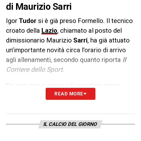
di Maurizio Sarri
Igor
Tudor
si è già preso Formello. Il tecnico
croato della
Lazio
, chiamato al posto del
dimissionario Maurizio
Sarri
, ha già attuato
un’importante novità circa l’orario di arrivo
agli allenamenti, secondo quanto riporta
Il
Corriere dello Sport
.
Da oggi non si arriva più mezz’ora prima,
READ MORE
com’era richiesta da Sarri, ma un’ora prima.
Questo per permettere una maggiore durata
per massaggi e fisioterapia.
IL CALCIO DEL GIORNO
LA PLAYLIST DELLE NOSTRE TOP NEWS