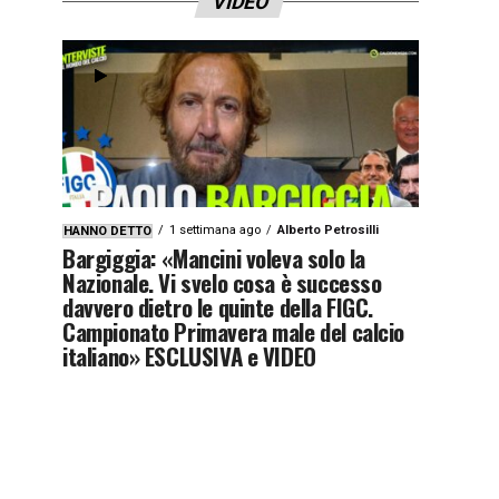
VIDEO
1 settimana ago
Alberto Petrosilli
HANNO DETTO
Bargiggia: «Mancini voleva solo la
Nazionale. Vi svelo cosa è successo
davvero dietro le quinte della FIGC.
Campionato Primavera male del calcio
italiano» ESCLUSIVA e VIDEO