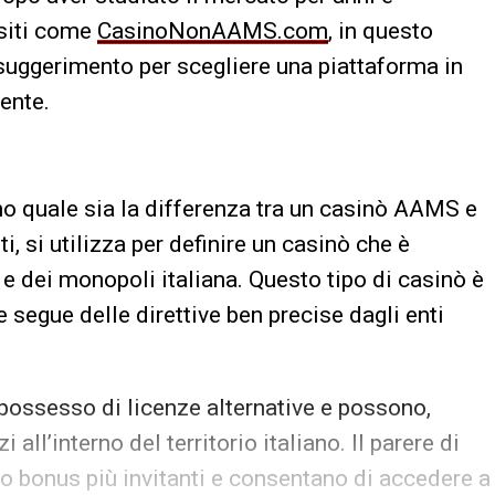
 siti come
CasinoNonAAMS.com
, in questo
uggerimento per scegliere una piattaforma in
ente.
no quale sia la differenza tra un casinò AAMS e
, si utilizza per definire un casinò che è
e dei monopoli italiana. Questo tipo di casinò è
 segue delle direttive ben precise dagli enti
possesso di licenze alternative e possono,
 all’interno del territorio italiano. Il parere di
no bonus più invitanti e consentano di accedere a