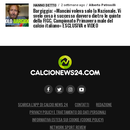
2 settimane ago
Alberto Petrosilli
HANNO DETTO
Bargiggia: «Mancini voleva solo la Nazionale. Vi
svelo cosa è successo davvero dietro le quinte
della FIGC. Campionato Primavera male del
calcio italiano» ESCLUSIVA e VIDEO
SCARICA L’APP DI CALCIO NEWS 24
CONTATTI
REDAZIONE
PRIVACY POLICY E TRATTAMENTO DEI DATI PERSONALI
INFORMATIVA ESTESA SUI COOKIE (COOKIE POLICY)
NETWORK SPORT REVIEW