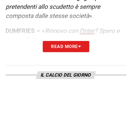
pretendenti allo scudetto è sempre
composta dalle stesse società
».
DUMFRIES –
«
Rinnovo con
l’Inter
? Spero e
penso di sì
».
READ MORE
LA PLAYLIST DELLE NOSTRE TOP NEWS
IL CALCIO DEL GIORNO