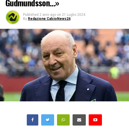
Gudmundsson…»
Published
2 anni ago
on
21 Luglio 2024
By
Redazione CalcioNews24