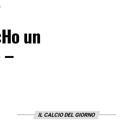
O
«Ho un
 –
IL CALCIO DEL GIORNO