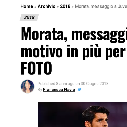
Home
»
Archivio
»
2018
»
Morata, messaggio a Juve
2018
Morata, messaggi
motivo in più pe
FOTO
Published
8 anni ago
on
30 Giugno 2018
By
Francesca Flavio