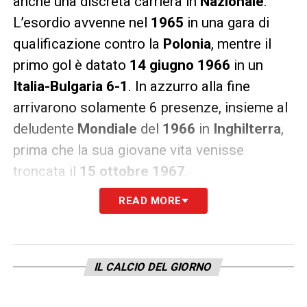
anche una discreta carriera in
Nazionale
.
L’esordio avvenne nel
1965
in una gara di
qualificazione contro la
Polonia
, mentre il
primo gol è datato
14
giugno
1966
in un
Italia-Bulgaria
6-1
. In azzurro alla fine
arrivarono solamente 6 presenze, insieme al
deludente
Mondiale
del
1966
in
Inghilterra
,
prima che la sua giovane vita venisse
troncata il
15 ottobre
1967
.
READ MORE
Quella sera, dopo una gara di campionato
interna contro la
Sampdoria
, torna a casa
insieme al compagno
Fabrizio
Poletti
. I due
IL CALCIO DEL GIORNO
si stanno recando in un bar per usare il
telefono per chiamare la compagna di