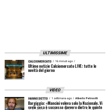
Meroni
e avvertirla che
Gigi
ha dimenticato
le chiavi di casa. I due attraversano
avventatamente corso
Re Umberto
, e
Meroni
venne investito da una
Lancia
Appia
e trascinato per 50 metri. Morì all’ospedale
Mauriziano poche ore più tardi.
ULTIMISSIME
16 minuti ago
CALCIOMERCATO
Ultime notizie Calciomercato LIVE: tutte le
novità del giorno
La storia del calcio in un video
al giorno
VIDEO
1 settimana ago
Alberto Petrosilli
HANNO DETTO
Iscriviti "all'Almanacco del calcio"
Bargiggia: «Mancini voleva solo la Nazionale. Vi
svelo cosa è successo davvero dietro le quinte
Accetto la
Privacy Policy