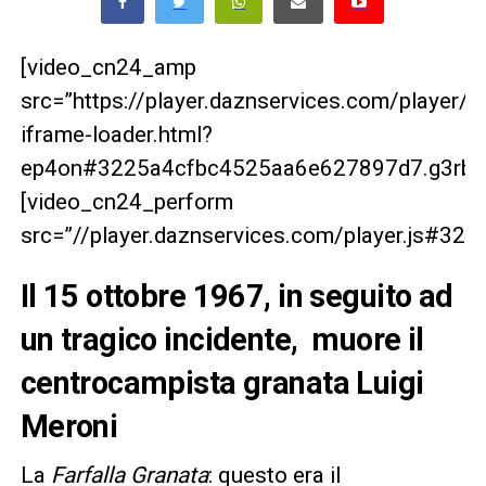
[video_cn24_amp
src=”https://player.daznservices.com/player/
iframe-loader.html?
ep4on#3225a4cfbc4525aa6e627897d7.g3rbrg
[video_cn24_perform
src=”//player.daznservices.com/player.js#3
Il 15 ottobre 1967, in seguito ad
un tragico incidente, muore il
centrocampista granata Luigi
Meroni
La
Farfalla Granata
: questo era il