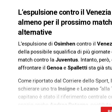
L’espulsione contro il Venezia
almeno per il prossimo match 
alternative
L’espulsione di
Osimhen
contro il
Venez
della possibile squalifica di più giornate
match contro la
Juventus
. Intanto, per
affrontare il
Genoa
e
Spalletti
sta già st
Come riportato dal Corriere dello Sport, 
schierare uno tra
Insigne
e
Lozano
“alla
capitano è stato il riferimento centrale c
spazio anche
Andrea Petagna
, sostitut
R