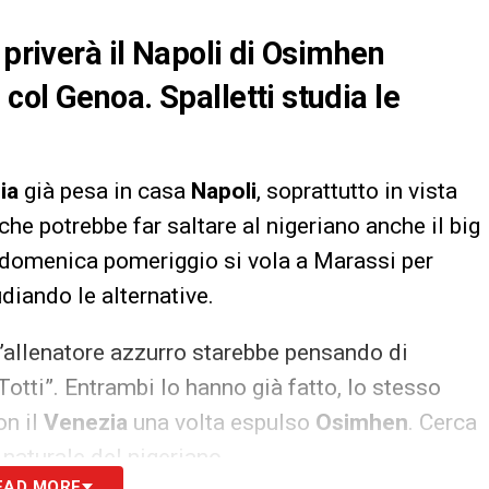
 priverà il Napoli di Osimhen
col Genoa. Spalletti studia le
ia
già pesa in casa
Napoli
, soprattutto in vista
 che potrebbe far saltare al nigeriano anche il big
ò, domenica pomeriggio si vola a Marassi per
udiando le alternative.
l’allenatore azzurro starebbe pensando di
 Totti”. Entrambi lo hanno già fatto, lo stesso
on il
Venezia
una volta espulso
Osimhen
. Cerca
o naturale del nigeriano.
EAD MORE