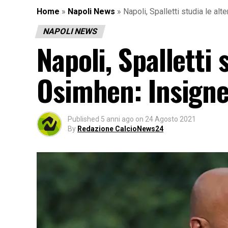
Home
»
Napoli News
»
Napoli, Spalletti studia le alt
NAPOLI NEWS
Napoli, Spalletti 
Osimhen: Insigne 
Published
5 anni ago
on
24 Agosto 2021
By
Redazione CalcioNews24