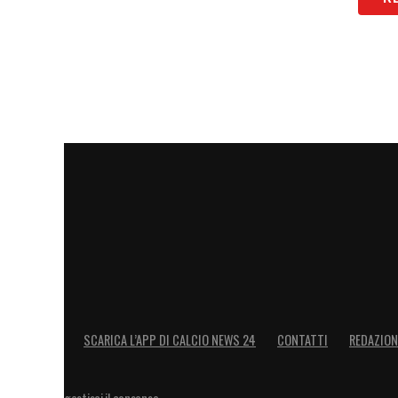
LA PLAYLIST DELLE NOSTRE TOP NEW
SCARICA L’APP DI CALCIO NEWS 24
CONTATTI
REDAZION