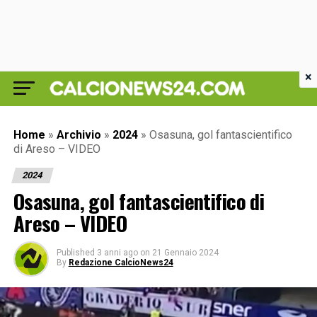
×
Home
»
Archivio
»
2024
»
Osasuna, gol fantascientifico
di Areso – VIDEO
2024
Osasuna, gol fantascientifico di
Areso – VIDEO
Published
3 anni ago
on
21 Gennaio 2024
By
Redazione CalcioNews24