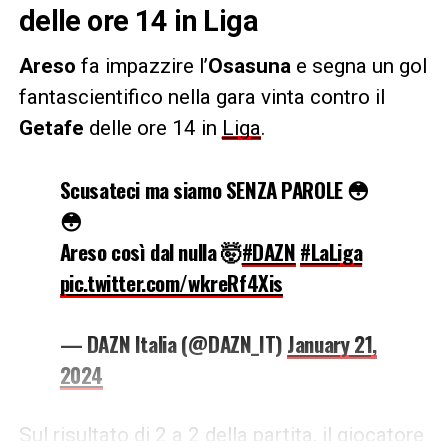
delle ore 14 in Liga
Areso
fa impazzire l’
Osasuna
e segna un gol
fantascientifico nella gara vinta contro il
Getafe
delle ore 14 in
Liga
.
Scusateci ma siamo SENZA PAROLE 😳
😳
Areso così dal nulla 🤯
#DAZN
#LaLiga
pic.twitter.com/wkreRf4Xis
— DAZN Italia (@DAZN_IT)
January 21,
2024
Sul risultato di 2 a 2 della partita, il giocatore