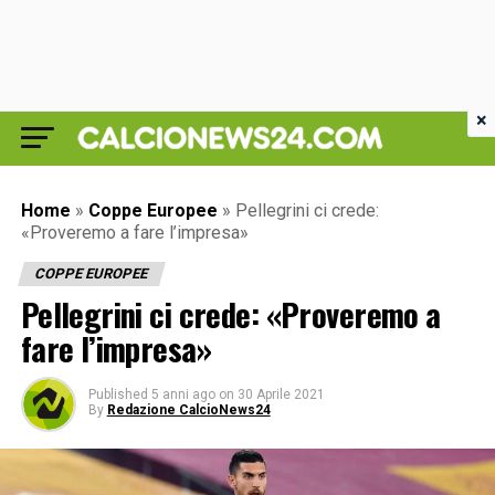
×
Home
»
Coppe Europee
»
Pellegrini ci crede:
«Proveremo a fare l’impresa»
COPPE EUROPEE
Pellegrini ci crede: «Proveremo a
fare l’impresa»
Published
5 anni ago
on
30 Aprile 2021
By
Redazione CalcioNews24