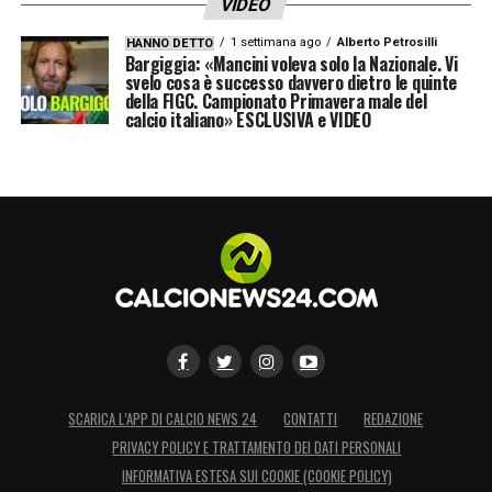
VIDEO
1 settimana ago
Alberto Petrosilli
HANNO DETTO
Bargiggia: «Mancini voleva solo la Nazionale. Vi
svelo cosa è successo davvero dietro le quinte
della FIGC. Campionato Primavera male del
calcio italiano» ESCLUSIVA e VIDEO
SCARICA L’APP DI CALCIO NEWS 24
CONTATTI
REDAZIONE
PRIVACY POLICY E TRATTAMENTO DEI DATI PERSONALI
INFORMATIVA ESTESA SUI COOKIE (COOKIE POLICY)