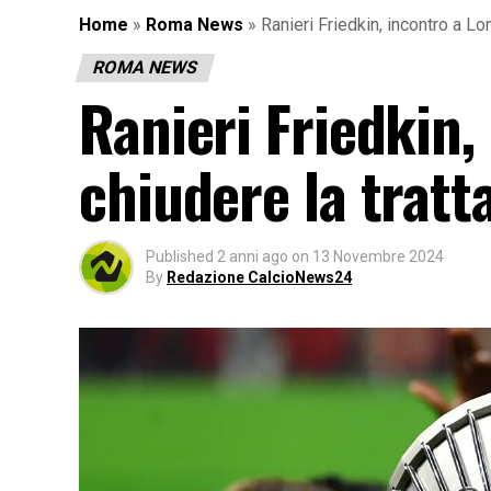
Home
»
Roma News
»
Ranieri Friedkin, incontro a L
ROMA NEWS
Ranieri Friedkin,
chiudere la trat
Published
2 anni ago
on
13 Novembre 2024
By
Redazione CalcioNews24