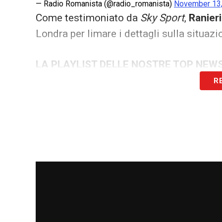
— Radio Romanista (@radio_romanista)
November 13
Come testimoniato da
Sky Sport
,
Ranieri
Londra per limare i dettagli sulla situazi
LA PLAYLIST DELLE NOSTRE TOP NEW
R