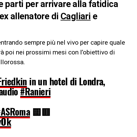
e parti per arrivare alla fatidica
ex allenatore di
Cagliari
e
 entrando sempre più nel vivo per capire quale
erà poi nei prossimi mesi con l’obiettivo di
allorossa.
Friedkin
in un hotel di Londra,
laudio
#Ranieri
#ASRoma
🟨🟥
vOk