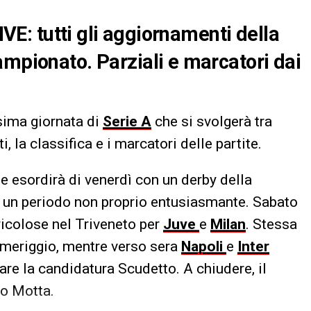
LIVE: tutti gli aggiornamenti della
ampionato. Parziali e marcatori dai
esima giornata di
Serie A
che si svolgerà tra
i, la classifica e i marcatori delle partite.
esordirà di venerdì con un derby della
in un periodo non proprio entusiasmante. Sabato
ericolose nel Triveneto per
Juve
e
Milan
. Stessa
eriggio, mentre verso sera
Napoli
e
Inter
re la candidatura Scudetto. A chiudere, il
go Motta.