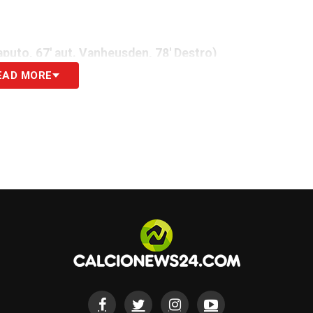
Caputo, 67′ aut. Vanheusden, 78′ Destro)
EAD MORE
ura, 51′, 84′ Vlahovic, 90′ Maleh)
 Aramu)
movic)
ut. Soumaoro, 78′ rig. Orsolini)
e, 37′ Miranchuk, 62′ Koopmeiners)
rardi, 69′ Raspadori)