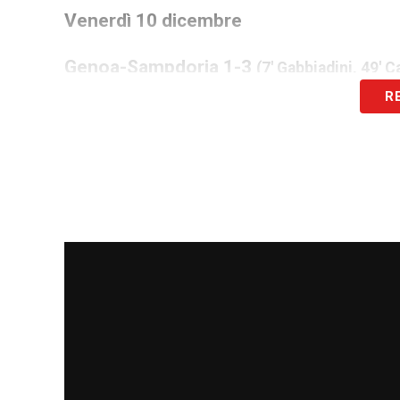
Venerdì 10 dicembre
Genoa-Sampdoria
1-3
(7′ Gabbiadini, 49′ 
R
Sabato 11 dicembre
Fiorentina-Salernitana
4-0 (31′ Bonavent
Venezia-Juventus
1-1 (33′ Morata, 55′
Udinese-Milan
1-1 (17′ Beto, 92′ Ibrahi
Domenica 12 dicembre
Torino-Bologna
2-1 (24′ Sanabria, 69′ a
Hellas Verona-Atalanta
1-2 (22′ Simeon
Napoli-Empoli
0-1 (70′ Cutrone)
Sassuolo-Lazio
2-1 (6′ Zaccagni, 63′ Be