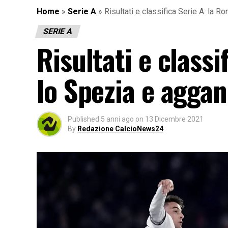
Home
»
Serie A
»
Risultati e classifica Serie A: la 
SERIE A
Risultati e classi
lo Spezia e aggan
Published
5 anni ago
on
13 Dicembre 2021
By
Redazione CalcioNews24