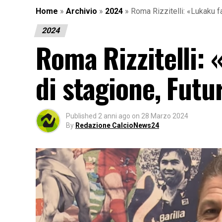
Home
»
Archivio
»
2024
»
Roma Rizzitelli: «Lukaku fa
2024
Roma Rizzitelli: 
di stagione, Fut
Published
2 anni ago
on
28 Marzo 2024
By
Redazione CalcioNews24