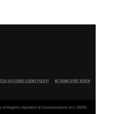
TESA SUI COOKIE (COOKIE POLICY)
NETWORK SPORT REVIEW
o al Registro Operatori di Comunicazione al n. 26692 -