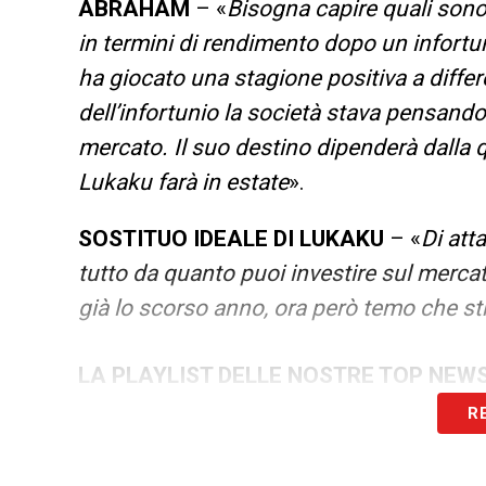
ABRAHAM
– «
Bisogna capire quali sono
in termini di rendimento dopo un infort
ha giocato una stagione positiva a diffe
dell’infortunio la società stava pensando 
mercato. Il suo destino dipenderà dalla 
Lukaku farà in estate
».
SOSTITUO IDEALE DI LUKAKU
– «
Di att
tutto da quanto puoi investire sul merca
già lo scorso anno, ora però temo che st
LA PLAYLIST DELLE NOSTRE TOP NEW
R