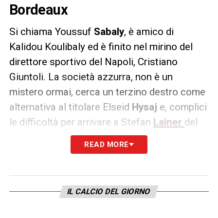
Bordeaux
Si chiama Youssuf
Sabaly
, è amico di
Kalidou Koulibaly ed è finito nel mirino del
direttore sportivo del Napoli, Cristiano
Giuntoli. La società azzurra, non è un
mistero ormai, cerca un terzino destro come
alternativa al titolare Elseid
Hysaj
e, complici
le difficoltà per arrivare a Stefan
Lainer
del
Red Bull Salisburgo, guardandosi intorno ha
READ MORE
scorto il profilo del calciatore del Bordeaux.
La redazione di
Radio Kiss Kiss Napoli
ha
intervistato Oscar
Damiani
, intermediario
IL CALCIO DEL GIORNO
della trattativa per saperne di più
sull’evolversi della situazione: