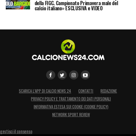
della FIGC. Campionato Primavera male del
sono anche squadre di
Premier League
e di
calcio italiano» ESCLUSIVA e VIDEO
Ligue 1
su di lui».
LA PLAYLIST DELLE NOSTRE TOP NEWS
SCARICA L’APP DI CALCIO NEWS 24
CONTATTI
REDAZIONE
PRIVACY POLICY E TRATTAMENTO DEI DATI PERSONALI
INFORMATIVA ESTESA SUI COOKIE (COOKIE POLICY)
NETWORK SPORT REVIEW
gestisci il consenso