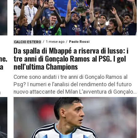
1 mese ago
Paolo Rossi
CALCIO ESTERO
Da spalla di Mbappé a riserva di lusso: i
ne.
tre anni di Gonçalo Ramos al PSG. I gol
ta
nell’ultima Champions
Come sono andati i tre anni di Gonçalo Ramos al
Psg? I numeri e l’analisi del rendimento del futuro
nuovo attaccante del Milan L’avventura di Gonçalo...
a
ani