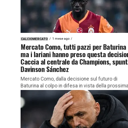
1 mese ago
CALCIOMERCATO
Mercato Como, tutti pazzi per Baturina
ma i lariani hanno preso questa decisio
Caccia al centrale da Champions, spun
Davinson Sánchez
Mercato Como, dalla decisione sul futuro di
Baturina al colpo in difesa in vista della prossim
Champions League. Focus sui movimenti dei lari
Calciomercato Como news:...