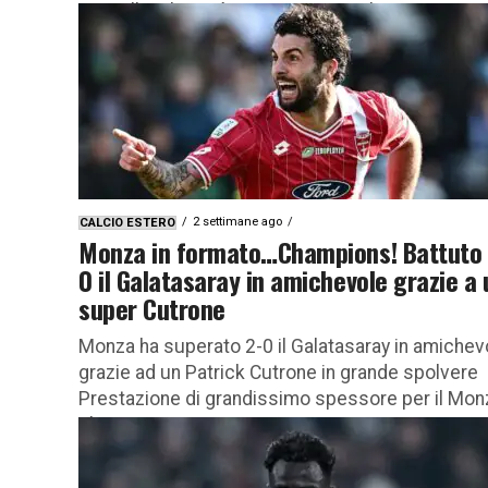
Donyell Malen si è raccontato in un’intervista
rilasciata...
2 settimane ago
CALCIO ESTERO
Monza in formato…Champions! Battuto 
0 il Galatasaray in amichevole grazie a 
super Cutrone
Monza ha superato 2-0 il Galatasaray in amichev
grazie ad un Patrick Cutrone in grande spolvere
Prestazione di grandissimo spessore per il Mon
che supera con...