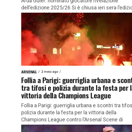
Arda Guler: nominato giocatore rivelazione
dell’edizione 2025/26 Si è chiusa ieri sera l’ediz
2025/26 della Champions League con il trionfo
del...
2 mesi ago
ARSENAL
Follia a Parigi: guerriglia urbana e scont
tra tifosi e polizia durante la festa per 
vittoria della Champions League
Follia a Parigi: guerriglia urbana e scontri tra tifos
polizia durante la festa per la vittoria della
Champions League contro l’Arsenal Scene di
ordinaria follia...