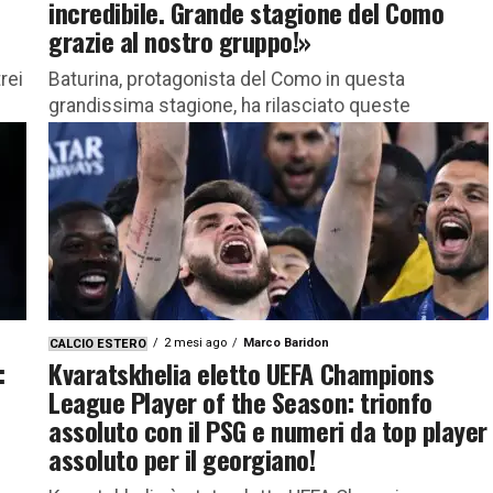
incredibile. Grande stagione del Como
grazie al nostro gruppo!»
rei
Baturina, protagonista del Como in questa
grandissima stagione, ha rilasciato queste
a
dichiarazioni tra Mondiale e Champions League Tra
le grandi rivelazioni dell’ultima stagione calcistica
spicca indubbiamente...
2 mesi ago
Marco Baridon
CALCIO ESTERO
:
Kvaratskhelia eletto UEFA Champions
League Player of the Season: trionfo
assoluto con il PSG e numeri da top player
assoluto per il georgiano!