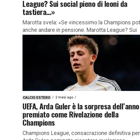
League? Sui social pieno di leoni da
tastiera…»
Marotta svela: «Se vincessimo la Champions pot
anche andare in pensione. Marotta League? Sui
social pieno di leoni da tastiera…» Beppe Marott
ha concesso una lunga...
2 mesi ago
CALCIO ESTERO
UEFA, Arda Guler è la sorpresa dell’anno
premiato come Rivelazione della
Champions
Champions League, consacrazione definitiva per