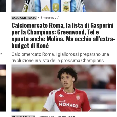
1 mese ago
CALCIOMERCATO
Calciomercato Roma, la lista di Gasperini
per la Champions: Greenwood, Tel e
spunta anche Molina. Ma occhio all’extra-
budget di Koné
e
Calciomercato Roma, i giallorossi preparano una
rivoluzione in vista della prossima Champions
League. Ecco i nomi nella lista di Gasperini Roma
news calcio: come riferisce La...
2 mesi ago
Paolo Rossi