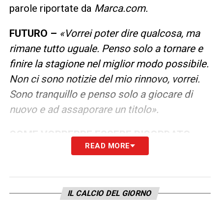
parole riportate da
Marca.com.
FUTURO –
«Vorrei poter dire qualcosa, ma
rimane tutto uguale. Penso solo a tornare e
finire la stagione nel miglior modo possibile.
Non ci sono notizie del mio rinnovo, vorrei.
Sono tranquillo e penso solo a giocare di
nuovo e ad assaporare un titolo».
COME VORREBBE ESSERE RICORDATO –
READ MORE
«Non puoi accontentare tutti, ma c’è
qualcosa che non puoi cancellare: tutto
quello che hai vinto. L’unica cosa che mi
IL CALCIO DEL GIORNO
preoccupa che loro sappiano è che sono
tipo vero, che ho lasciato la mia anima per lo