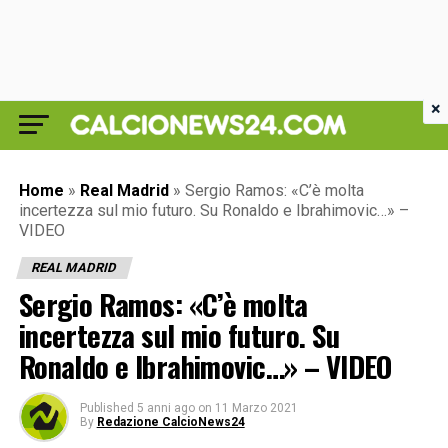
×
Home
»
Real Madrid
»
Sergio Ramos: «C’è molta
incertezza sul mio futuro. Su Ronaldo e Ibrahimovic…» –
VIDEO
REAL MADRID
Sergio Ramos: «C’è molta
incertezza sul mio futuro. Su
Ronaldo e Ibrahimovic…» – VIDEO
Published
5 anni ago
on
11 Marzo 2021
By
Redazione CalcioNews24