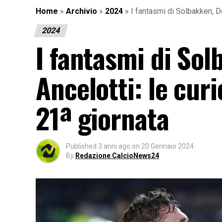
Home
»
Archivio
»
2024
»
I fantasmi di Solbakken, D
2024
I fantasmi di S
Ancelotti: le curi
21ª giornata
Published
3 anni ago
on
20 Gennaio 2024
By
Redazione CalcioNews24