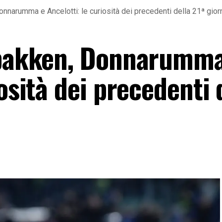
onnarumma e Ancelotti: le curiosità dei precedenti della 21ª gior
olbakken, Donnarumma
osità dei precedenti 