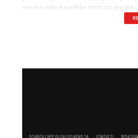
non era nato e sarebbe mancato ancora un
UDINESE-MILAN
– La storia dice che in 
R
spesso di equilibrio ed è proprio il paregg
Nei tempi recenti quando succede è 1-1 
quello del 2018 determinato da un gol d
da Bonucci e spinto ulteriormente nella 
parte di Donnarumma.
FROSINONE-CAGLIARI
– Un unico incont
della posta e un gol per tempo da parte d
stavano meglio i sardi, adesso è il contra
EMPOLI-MONZA
– Un solo precedente, q
Haas al minuto numero 11. Per lo svizzero
anche l’unico gol segnato in Serie A.
SALERNITANA-GENOA
– Due episodi mol
SCARICA L’APP DI CALCIO NEWS 24
CONTATTI
REDAZION