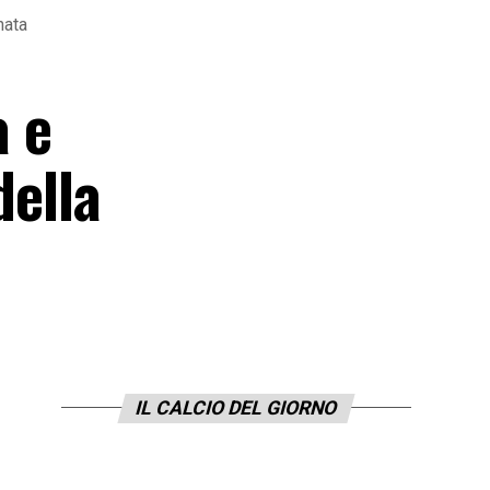
nata
 e
della
IL CALCIO DEL GIORNO