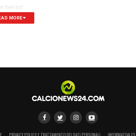
 bel po’.
Friuli bianconeri e rossoneri vivono situazioni
EAD MORE
io, con 19 precedenti, il risultato più frequente.
ed avviene anche in circostanze curiose, come
i Suso annullato da un cross di Lasagna deviato
propria porta da un intervento scomposto da
ro nel passato, 5 campionati fa, con divisione
i Cassata e Farias. All’epoca in classifica
rio.
uello dello scorso torneo, deciso da una rete di
, tornato in patria a giocare nel Lucerna, è
to distanti fra loro, nel 1948 e nel 2021,
E
PRIVACY POLICY E TRATTAMENTO DEI DATI PERSONALI
INFORMATIVA ES