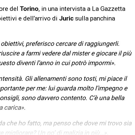
sore del
Torino
, in una intervista a La Gazzetta
ettivi e dell’arrivo di
Juric
sulla panchina
obiettivi, preferisco cercare di raggiungerli.
uscire a farmi vedere dal mister e giocare il più
esto diventi l’anno in cui potrò impormi».
ntensità. Gli allenamenti sono tosti, mi piace il
portante per me: lui guarda molto l’impegno e
consigli, sono davvero contento. C’è una bella
a carica».
da che ho fatto, ma penso che dove mi trovo sia
e migliorare? Un po’ di malizia in più…».