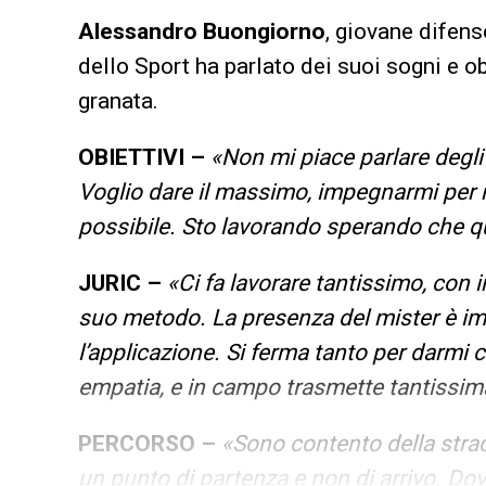
Alessandro Buongiorno
, giovane difen
dello Sport ha parlato dei suoi sogni e obi
granata.
OBIETTIVI –
«
Non mi piace parlare degli 
Voglio dare il massimo, impegnarmi per ri
possibile. Sto lavorando sperando che qu
JURIC –
«Ci fa lavorare tantissimo, con i
suo metodo. La presenza del mister è im
l’applicazione. Si ferma tanto per darmi 
empatia, e in campo trasmette tantissim
PERCORSO –
«Sono contento della stra
un punto di partenza e non di arrivo. Dov