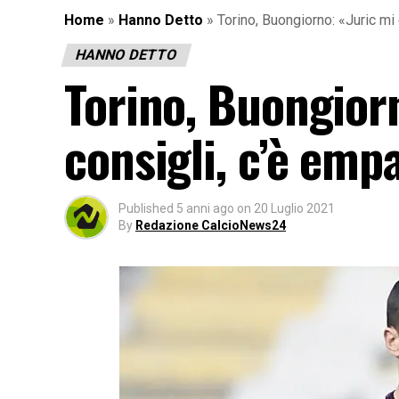
Home
»
Hanno Detto
»
Torino, Buongiorno: «Juric mi 
HANNO DETTO
Torino, Buongiorn
consigli, c’è emp
Published
5 anni ago
on
20 Luglio 2021
By
Redazione CalcioNews24