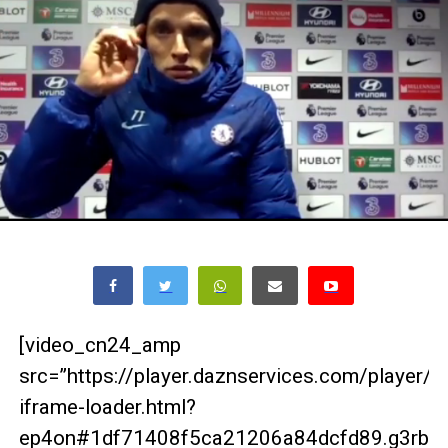
[video_cn24_amp
src=”https://player.daznservices.com/player/
iframe-loader.html?
ep4on#1df71408f5ca21206a84dcfd89.g3rbrg2