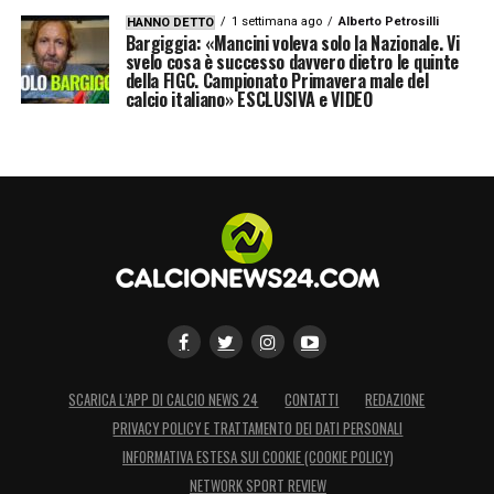
1 settimana ago
Alberto Petrosilli
HANNO DETTO
Bargiggia: «Mancini voleva solo la Nazionale. Vi
svelo cosa è successo davvero dietro le quinte
della FIGC. Campionato Primavera male del
calcio italiano» ESCLUSIVA e VIDEO
SCARICA L’APP DI CALCIO NEWS 24
CONTATTI
REDAZIONE
PRIVACY POLICY E TRATTAMENTO DEI DATI PERSONALI
INFORMATIVA ESTESA SUI COOKIE (COOKIE POLICY)
NETWORK SPORT REVIEW